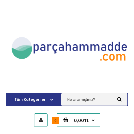
0,00TL
0